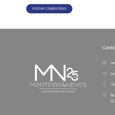
Conta
mo
co
Te
Ru
Cj