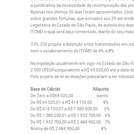
a justificativa da necessidade de recomposição das pe
Apenas nos últimos 50 dias foram apresentados: (i)na
sobre grandes fortunas, que somados aos 29 até então 
Legislativa do Estado de São Paulo, de autoria dos de
ITCMD o qual será aqui comentado, diante do seu maior
O PL 250 propõe a distinção entre transmissões em vid
com o escalonamento do ITCMD de 4% a 8%.
Na legislação atualmente em vigor no Estado de São Pa
2.500 UFESPs(equivalente a R$ 69.025,00 até a data de
Pelo projeto de lei as doações passariam a ser tributad
Base de Cálculo Alíquota
De Zero a R$69.025,00 Isento
De R$ 69.025,01 a R$ 414.150,00 4%
De R$ 414.150,01 a R$ 1.380.500,00 5%
De R$ 1.380.500,01 a R$ 1.932.700,00 6%
De R$ 1.932.700,00 a R$ 2.484.900,00 7%
Acima de R$ 2.484.900,00 8%