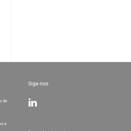
Siga-nos
o de
vo e