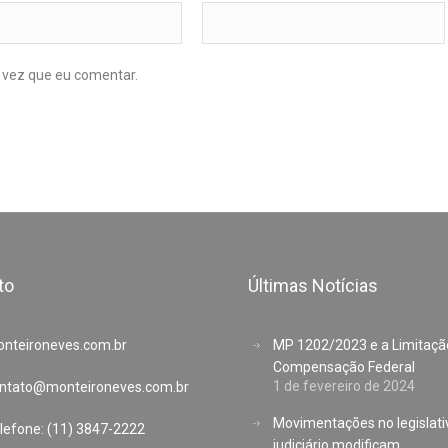
 vez que eu comentar.
to
Últimas Notícias
nteironeves.com.br
MP 1202/2023 e a Limitaçã
Compensação Federal
1 de fevereiro de 2024
ntato@monteironeves.com.br
Movimentações no legislati
lefone: (11) 3847-2222
judiciário modificam