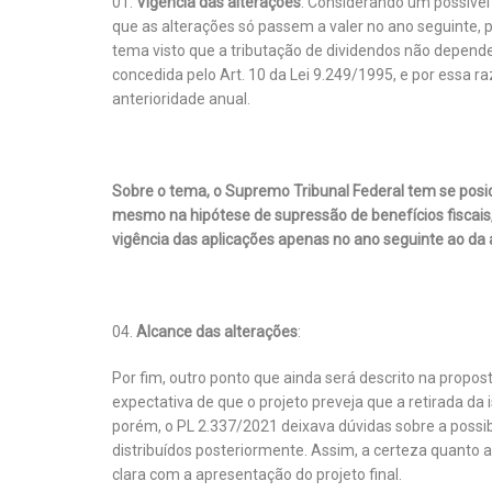
Vigência das alterações
: Considerando um possível
que as alterações só passem a valer no ano seguinte, p
tema visto que a tributação de dividendos não depend
concedida pelo Art. 10 da Lei 9.249/1995, e por essa ra
anterioridade anual.
Sobre o tema, o Supremo Tribunal Federal tem se pos
mesmo na hipótese de supressão de benefícios fiscais, 
vigência das aplicações apenas no ano seguinte ao da
Alcance das alterações
:
Por fim, outro ponto que ainda será descrito na propos
expectativa de que o projeto preveja que a retirada da
porém, o PL 2.337/2021 deixava dúvidas sobre a possib
distribuídos posteriormente. Assim, a certeza quanto a
clara com a apresentação do projeto final.