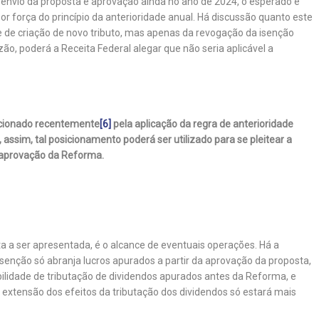
 envio da proposta e aprovação ainda no ano de 2024, o esperado é
or força do princípio da anterioridade anual. Há discussão quanto este
e de criação de novo tributo, mas apenas da revogação da isenção
zão, poderá a Receita Federal alegar que não seria aplicável a
icionado recentemente
[6]
pela aplicação da regra de anterioridade
assim, tal posicionamento poderá ser utilizado para se pleitear a
 aprovação da Reforma.
ta a ser apresentada, é o alcance de eventuais operações. Há a
 isenção só abranja lucros apurados a partir da aprovação da proposta,
ilidade de tributação de dividendos apurados antes da Reforma, e
 extensão dos efeitos da tributação dos dividendos só estará mais