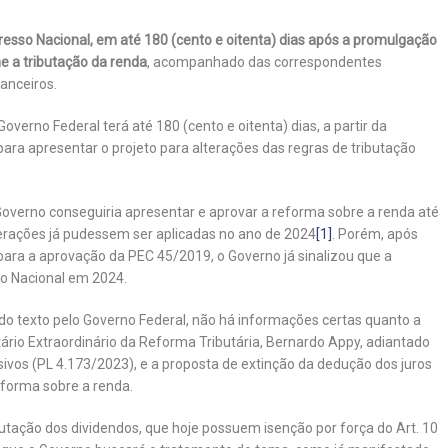
sso Nacional, em até 180 (cento e oitenta) dias após a promulgação
e a tributação da renda
, acompanhado das correspondentes
anceiros.
verno Federal terá até 180 (cento e oitenta) dias, a partir da
ra apresentar o projeto para alterações das regras de tributação
Governo conseguiria apresentar e aprovar a reforma sobre a renda até
lterações já pudessem ser aplicadas no ano de 2024
[1]
. Porém, após
para a aprovação da PEC 45/2019, o Governo já sinalizou que a
o Nacional em 2024.
do texto pelo Governo Federal, não há informações certas quanto a
ário Extraordinário da Reforma Tributária, Bernardo Appy, adiantado
ivos (PL 4.173/2023), e a proposta de extinção da dedução dos juros
eforma sobre a renda.
butação dos dividendos, que hoje possuem isenção por força do Art. 10