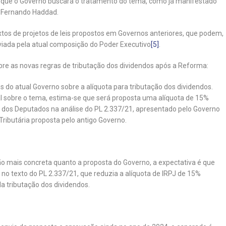
e que o Governo buscará o tratamento do tema, como já manifestado
, Fernando Haddad.
os de projetos de leis propostos em Governos anteriores, que podem,
viada pela atual composição do Poder Executivo
[5]
.
obre as novas regras de tributação dos dividendos após a Reforma:
 do atual Governo sobre a alíquota para tributação dos dividendos.
l sobre o tema, estima-se que será proposta uma alíquota de 15%
 dos Deputados na análise do PL 2.337/21, apresentado pelo Governo
ributária proposta pelo antigo Governo.
mais concreta quanto a proposta do Governo, a expectativa é que
o texto do PL 2.337/21, que reduzia a alíquota de IRPJ de 15%
da tributação dos dividendos.