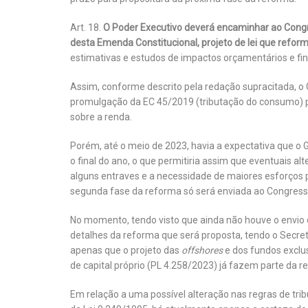
Art. 18.
O Poder Executivo deverá encaminhar ao Congre
desta Emenda Constitucional, projeto de lei que reform
estimativas e estudos de impactos orçamentários e fin
Assim, conforme descrito pela redação supracitada, o Go
promulgação da EC 45/2019 (tributação do consumo) pa
sobre a renda.
Porém, até o meio de 2023, havia a expectativa que o 
o final do ano, o que permitiria assim que eventuais a
alguns entraves e a necessidade de maiores esforços 
segunda fase da reforma só será enviada ao Congress
No momento, tendo visto que ainda não houve o envio 
detalhes da reforma que será proposta, tendo o Secret
apenas que o projeto das
offshores
e dos fundos exclus
de capital próprio (PL 4.258/2023) já fazem parte da r
Em relação a uma possível alteração nas regras de tri