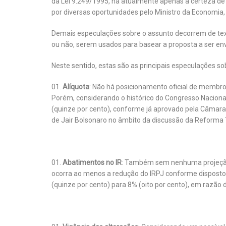
da Lei 9.249/1995, há atualmente apenas a certeza d
por diversas oportunidades pelo Ministro da Economia
Demais especulações sobre o assunto decorrem de text
ou não, serem usados para basear a proposta a ser en
Neste sentido, estas são as principais especulações s
Alíquota
: Não há posicionamento oficial de membros
Porém, considerando o histórico do Congresso Naciona
(quinze por cento), conforme já aprovado pela Câmara
de Jair Bolsonaro no âmbito da discussão da Reforma T
Abatimentos no IR
: Também sem nenhuma projeção 
ocorra ao menos a redução do IRPJ conforme disposto n
(quinze por cento) para 8% (oito por cento), em razão 