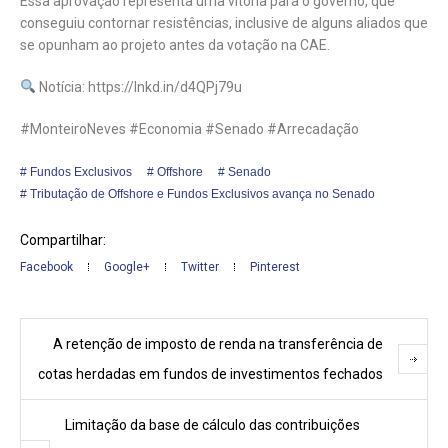
Essa aprovação representa uma vitória para o governo, que
conseguiu contornar resistências, inclusive de alguns aliados que
se opunham ao projeto antes da votação na CAE.
Notícia: https://lnkd.in/d4QPj79u
#MonteiroNeves #Economia #Senado #Arrecadação
Fundos Exclusivos
Offshore
Senado
Tributação de Offshore e Fundos Exclusivos avança no Senado
Compartilhar:
Facebook
Google+
Twitter
Pinterest
A retenção de imposto de renda na transferência de
cotas herdadas em fundos de investimentos fechados
Limitação da base de cálculo das contribuições